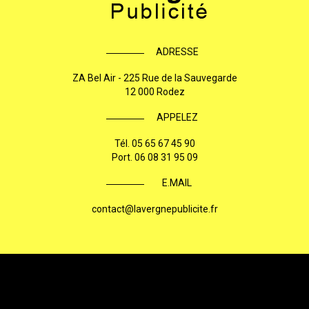
ADRESSE
ZA Bel Air - 225 Rue de la Sauvegarde
12 000 Rodez
APPELEZ
Tél.
05 65 67 45 90
Port.
06 08 31 95 09
E.MAIL
contact@lavergnepublicite.fr
2026
Mentions légales
Charte d'utilisation des données personnelles
Plan du site