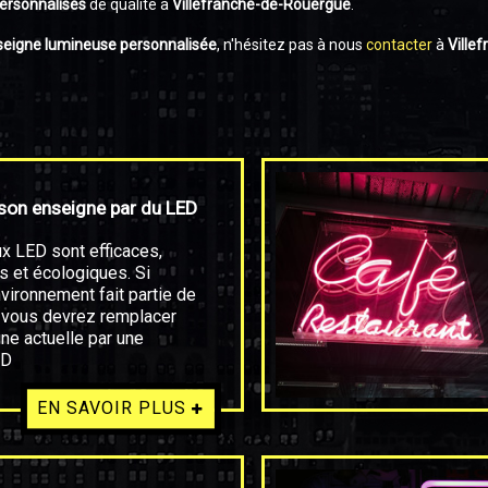
ersonnalisés
de qualité à
Villefranche-de-Rouergue
.
seigne lumineuse personnalisée
, n'hésitez pas à nous
contacter
à
Ville
son enseigne par du LED
x LED sont efficaces,
 et écologiques. Si
nvironnement fait partie de
, vous devrez remplacer
ne actuelle par une
ED
EN SAVOIR PLUS