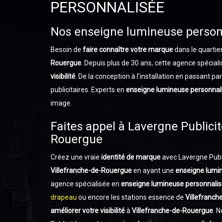
PERSONNALISÉE
Nos enseigne lumineuse person
Besoin de
faire connaître votre marque
dans le quartie
Rouergue
. Depuis plus de 30 ans, cette agence spécial
visibilité
. De la conception à l'installation en passant par
publicitaires. Experts en
enseigne lumineuse personnal
image.
Faites appel à Lavergne Publici
Rouergue
Créez une vraie
identité de marque
avec Lavergne Publi
Villefranche-de-Rouergue
en ayant une
enseigne lumi
agence spécialisée en
enseigne lumineuse personnali
drapeau
ou encore les stations essence de
Villefranc
améliorer votre visibilité
à
Villefranche-de-Rouergue
. 