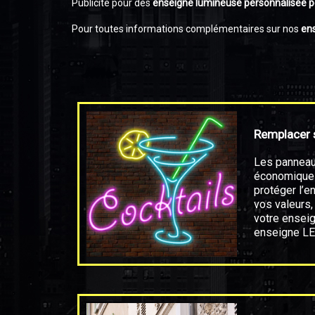
Publicité pour des
enseigne lumineuse personnalisée
p
Pour toutes informations complémentaires sur nos
en
Remplacer 
Les panneau
économiques
protéger l’e
vos valeurs
votre enseig
enseigne L