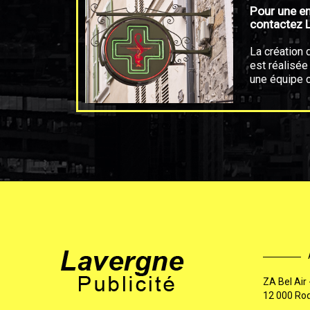
Pour une e
contactez L
La création
est réalisée
une équipe 
ZA Bel Air
12 000 Ro