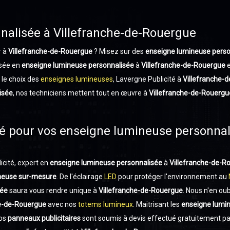
nalisée à Villefranche-de-Rouergue
r à
Villefranche-de-Rouergue
? Misez sur des
enseigne lumineuse perso
isée en
enseigne lumineuse personnalisée
à
Villefranche-de-Rouergue
e
 le choix des
enseignes lumineuses
, Lavergne Publicité à
Villefranche-
isée
, nos techniciens mettent tout en œuvre à
Villefranche-de-Rouergu
té pour vos enseigne lumineuse personnal
cité, expert en
enseigne lumineuse personnalisée
à
Villefranche-de-R
neuse sur-mesure
. De l'éclairage
LED
pour protéger l'environnement au
sée
saura vous rendre unique à
Villefranche-de-Rouergue
. Nous n'en ou
he-de-Rouergue
avec nos
totems lumineux
. Maitrisant les
enseigne lumi
Nos
panneaux publicitaires
sont soumis à devis effectué gratuitement p