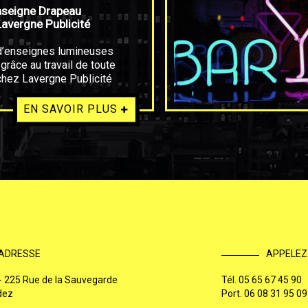
nseigne Drapeau
avergne Publicité
 d’enseignes lumineuses
 grâce au travail de toute
chez Lavergne Publicité
EN SAVOIR PLUS
ADRESSE
APPELEZ
 - 225 Rue de la Sauvegarde
Tél.
05 65 67 45 90
dez
Port.
06 08 31 95 09